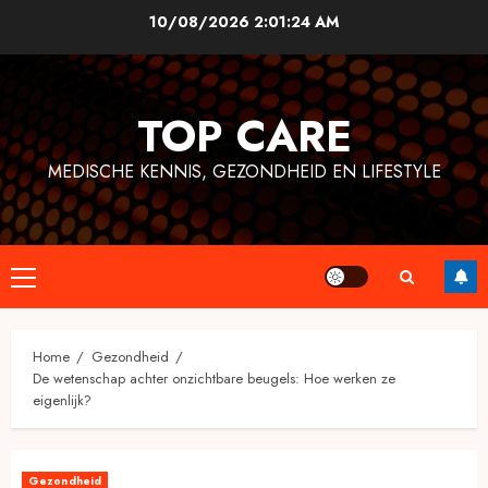
Skip
10/08/2026
2:01:24 AM
to
content
TOP CARE
MEDISCHE KENNIS, GEZONDHEID EN LIFESTYLE
Primary
Menu
Home
Gezondheid
De wetenschap achter onzichtbare beugels: Hoe werken ze
eigenlijk?
Gezondheid