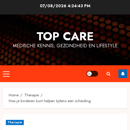
Skip
07/08/2026
4:24:44 PM
to
content
TOP CARE
MEDISCHE KENNIS, GEZONDHEID EN LIFESTYLE
Primary
Menu
Home
Therapie
Hoe je kinderen kunt helpen tijdens een scheiding
Therapie