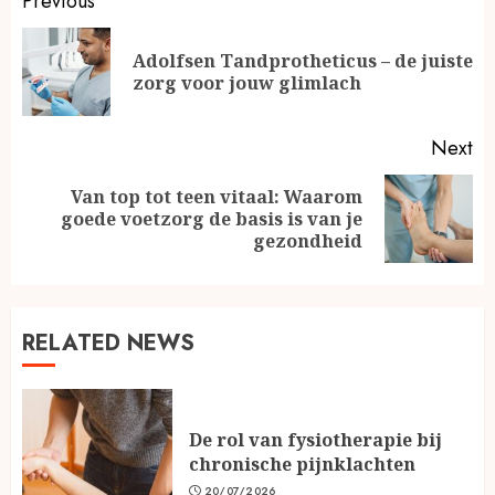
Continue
Previous
Reading
Adolfsen Tandprotheticus – de juiste
Pr
zorg voor jouw glimlach
po
Next
Van top tot teen vitaal: Waarom
Next
goede voetzorg de basis is van je
post:
gezondheid
RELATED NEWS
De rol van fysiotherapie bij
chronische pijnklachten
20/07/2026