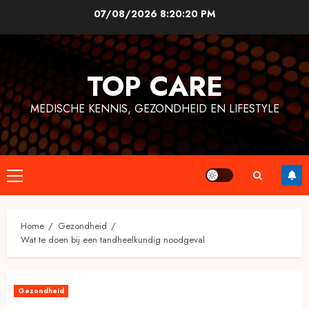
Skip
07/08/2026
8:20:21 PM
to
content
TOP CARE
MEDISCHE KENNIS, GEZONDHEID EN LIFESTYLE
Primary
Menu
Home
Gezondheid
Wat te doen bij een tandheelkundig noodgeval
Gezondheid