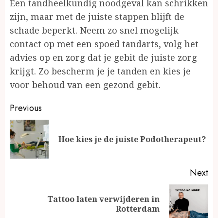
Een tandheelkundig noodgeval kan schrikken
zijn, maar met de juiste stappen blijft de
schade beperkt. Neem zo snel mogelijk
contact op met een spoed tandarts, volg het
advies op en zorg dat je gebit de juiste zorg
krijgt. Zo bescherm je je tanden en kies je
voor behoud van een gezond gebit.
Continue
Previous
Reading
Pr
Hoe kies je de juiste Podotherapeut?
po
Next
Tattoo laten verwijderen in
Next
Rotterdam
post: