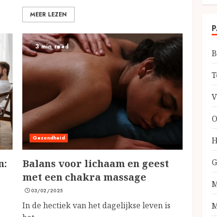
MEER LEZEN
P
3 min read
B
T
V
O
Gezondheid
H
n:
Balans voor lichaam en geest
G
met een chakra massage
M
03/02/2025
In de hectiek van het dagelijkse leven is
M