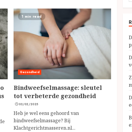
n
1 min read
R
D
p
D
v
Gezondheid
Z
m
zo
Bindweefselmassage: sleutel
us
tot verbeterde gezondheid
D
e
03/02/2025
Heb je wel eens gehoord van
B
bindweefselmassage? Bij
 de
e
Klachtgerichtmasseren.nl...