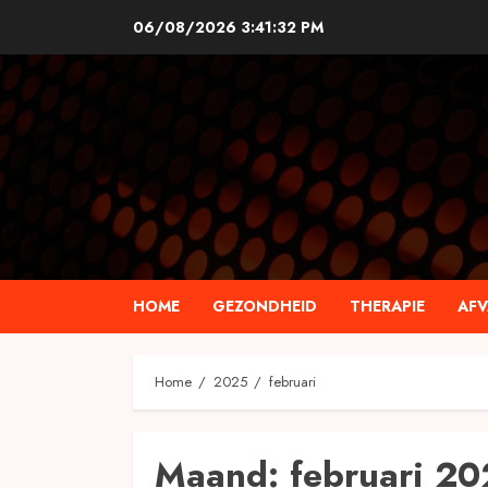
Skip
06/08/2026
3:41:33 PM
to
content
HOME
GEZONDHEID
THERAPIE
AFV
Home
2025
februari
Maand:
februari 2