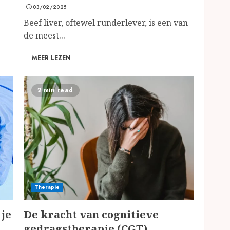
03/02/2025
Beef liver, oftewel runderlever, is een van
de meest...
MEER LEZEN
2 min read
Therapie
 je
De kracht van cognitieve
gedragstherapie (CGT)