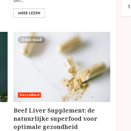
het...
S
MEER LEZEN
3 min read
Gezondheid
Beef Liver Supplement: de
natuurlijke superfood voor
optimale gezondheid